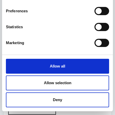
AFEGEIX A LA CISTELLA
REGALAR
Preferences
Statistics
Marketing
Allow all
COPA DE BENVINGUDA
GARDEN SUITE
ESMORZAR ECO
CIRCUIT D'AÏGUES
Allow selection
Descobreix Mas Salagros Plus
490,00
€
Deny
SELECCIONA OPCIONS