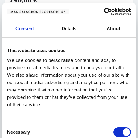
790,00
€
SELECCIONA OPCIONS
Consent
Details
About
This website uses cookies
We use cookies to personalise content and ads, to
provide social media features and to analyse our traffic.
We also share information about your use of our site with
our social media, advertising and analytics partners who
may combine it with other information that you’ve
provided to them or that they’ve collected from your use
COPA DE BENVINGUDA
HABITACIÓ SUPERIOR
of their services.
MENÚ DEGUSTACIÓ ALBOR
Experiència gastronòmica
Consent
460,00
€
Necessary
Selection