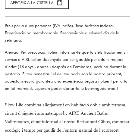
AFEGEIX A LA CISTELLA
Preu per a dues persones (IVA inclòs). Taxa turística inclosa.
Experiència no reemborsable. Bescanviable qualsevol dia de la
setmana.
Atenció: Per precaució, volem informar-te que tots els tractaments i
serveis d’AIRE estan dissenyats per ser gaudits per adults majors
d’edat (18 anys), abans i després de l’embaràs, però no durant la
gestació. El teu benestar i el del teu nadó són la nostra prioritat, i
aquesta mesura garanteix una experiència segura i plaent per a tu
en tot moment. Esperem poder donar-te la benvinguda aviat!
Slow Life combina allotjament en habitació doble amb terrassa,
circuit d’aigües i aromateràpia by AIRE Ancient Baths
Vallromanes, dinar informal al nostre Restaurant Cibus, esmorzar
ecològic i temps per gaudir de l’entorn natural de l’ecoresort.