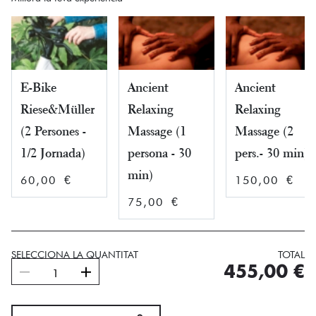
original
a
era:
é
495,00 €.
4
E-Bike
Ancient
Ancient
Riese&Müller
Relaxing
Relaxing
(2 Persones -
Massage (1
Massage (2
1/2 Jornada)
persona - 30
pers.- 30 min)
min)
60,00 €
150,00 €
75,00 €
SELECCIONA LA QUANTITAT
TOTAL
quantitat
455,00
€
de
Slowlife