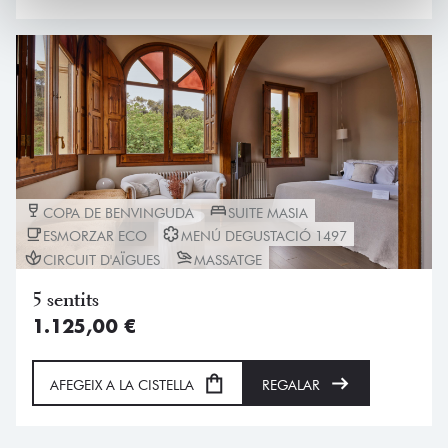
COPA DE BENVINGUDA
SUITE MASIA
ESMORZAR ECO
MENÚ DEGUSTACIÓ 1497
CIRCUIT D'AÏGUES
MASSATGE
5 sentits
1.125,00
€
AFEGEIX A LA CISTELLA
REGALAR