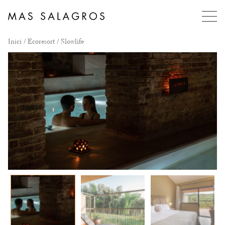
Inici
/
Ecoresort
/ Slowlife