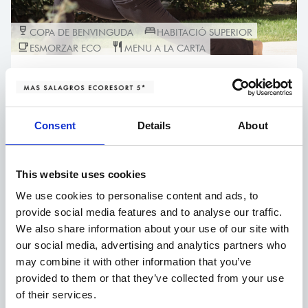
COPA DE BENVINGUDA
HABITACIÓ SUPERIOR
ESMORZAR ECO
MENU A LA CARTA
Reconnexió Express
Des de
199,00
€
Consent
Details
About
Aquest
SELECCIONA OPCIONS
producte
té
This website uses cookies
diverses
We use cookies to personalise content and ads, to
variants.
provide social media features and to analyse our traffic.
Les
We also share information about your use of our site with
opcions
our social media, advertising and analytics partners who
may combine it with other information that you’ve
es
provided to them or that they’ve collected from your use
poden
of their services.
COPA DE BENVINGUDA
HABITACIÓ SUPERIOR
triar