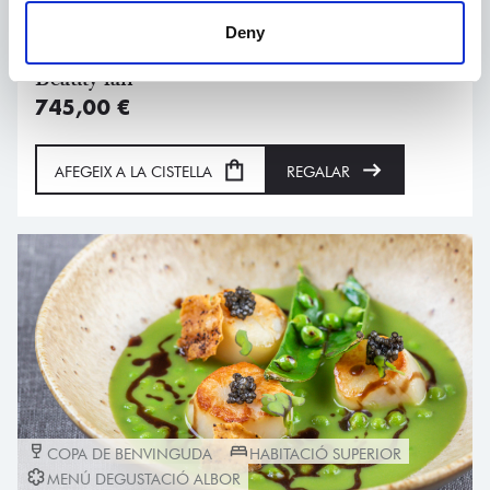
MENÚ DEGUSTACIÓ ALBOR
CIRCUIT D'AÏGUES
Deny
MASSATGE
Beauty fall
745,00
€
AFEGEIX A LA CISTELLA
REGALAR
COPA DE BENVINGUDA
HABITACIÓ SUPERIOR
MENÚ DEGUSTACIÓ ALBOR