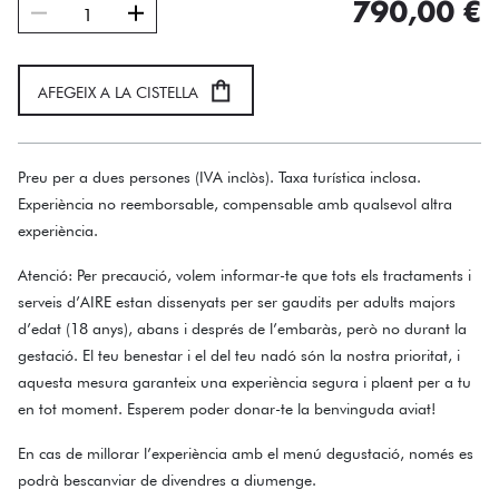
quantitat
790,00
€
de
Mas
AFEGEIX A LA CISTELLA
del
Bosc
Preu per a dues persones (IVA inclòs). Taxa turística inclosa.
Experiència no reemborsable, compensable amb qualsevol altra
experiència.
Atenció: Per precaució, volem informar-te que tots els tractaments i
serveis d’AIRE estan dissenyats per ser gaudits per adults majors
d’edat (18 anys), abans i després de l’embaràs, però no durant la
gestació. El teu benestar i el del teu nadó són la nostra prioritat, i
aquesta mesura garanteix una experiència segura i plaent per a tu
en tot moment. Esperem poder donar-te la benvinguda aviat!
En cas de millorar l’experiència amb el menú degustació, només es
podrà bescanviar de divendres a diumenge.