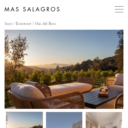
Inici
/
Ecoresort
/ Mas del Bosc