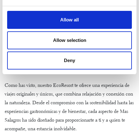
A pocos kilómetros de nuestra masía se encuentra también
La
Roca Village
, por si quieres aprovechar tus vacaciones para darte
Allow all
algún pequeño lujo.
Y siguiendo nuestras recomendaciones de ruta entre los viñedos,
Allow selection
tendrás la oportunidad de descubrir las bodegas ecológicas de la
denominación de origen D.O. Alella, donde degustar algunos de
Deny
los mejores vinos de la región, mientras
aprendes sobre los
métodos de producción sostenible.
Como has visto, nuestro EcoResort te ofrece una experiencia de
viajes originales y únicos, que combina relajación y conexión con
la naturaleza. Desde el compromiso con la sostenibilidad hasta las
experiencias gastronómicas y de bienestar, cada aspecto de Mas
Salagros ha sido diseñado para proporcionarte a ti y a quien te
acompañe, una estancia inolvidable.