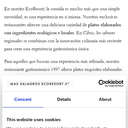
En nuestro EcoResort, la comida es mucho más que una simple
necesidad, es una experiencia en sí misma. Nuestros exclusivos
restaurantes ofrecen una deliciosa variedad de
platos elaborados
con ingredientes ecológicos y locales
. En
Cibus
, los sabores
regionales se combinan con la innovación culinaria más reciente
para crear una experiencia gastronómica única.
Para aquellos que buscan una experiencia más refinada, nuestro
restaurante gastronómico
1497
ofrece platos exquisitos elaborados
con productos de temporada, siguiendo nuestra filosofía slow,
con
menú también para veganos
. Y si tu pasión es el vino, en nuestro
Gastro Wine Bar
encontrarás el lugar perfecto para disfrutar de
Consent
Details
About
una copa mientras contemplas las vistas impresionantes del
paisaje.
This website uses cookies
Relajación y bienestar en el AIRE