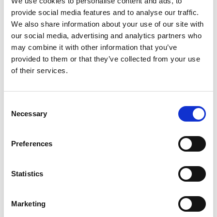
We use cookies to personalise content and ads, to
Ancient Baths Vallromanes
provide social media features and to analyse our traffic.
We also share information about your use of our site with
Para completar tu experiencia de relajación y bienestar, tendrás
our social media, advertising and analytics partners who
acceso exclusivo al circuito de aguas y masajes en el
AIRE
may combine it with other information that you’ve
Ancient Baths Vallromanes
. Sumérgete en las
aguas
provided to them or that they’ve collected from your use
rejuvenecedoras
, rodeado por la luz de las velas, y deja que las
of their services.
tensiones se disuelvan mientras te entregas a una experiencia de
renovación total.
Consent
Actividades y excursiones que harán
Necessary
Selection
tu viaje especial
Preferences
Además de las comodidades de nuestro EcoResort, también
ofrecemos una
amplia gama de actividades y excursiones
para
Statistics
que puedas disfrutar al máximo de tu estancia. Desde
rutas
guiadas por el Parque de la Serralada Litoral
hasta
excursiones en
Marketing
bicicleta
.