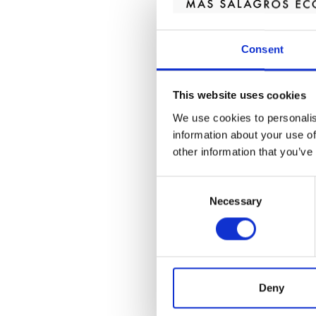
_ga
Consent
_gat
This website uses cookies
_icl_current_langua
We use cookies to personalis
¿Cómo deshabilito o 
information about your use of
other information that you’ve
Puede usted permitir, 
opciones del navegado
Consent
Necessary
Selection
acceder a determinada
A continuación, le of
en los principales nav
Para más inform
Deny
Para más inform
Para más infor