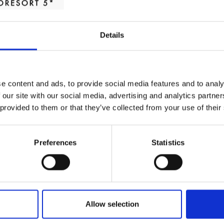
Recopilan información anónima sobre la navegación de los usuarios
sitio web con el fin de conocer el origen de las visitas y otros datos es
Details
similares.
Almacena información anónima sobre el idioma seleccionado en la
ge
web.
e content and ads, to provide social media features and to analy
elimino las cookies?
 our site with our social media, advertising and analytics partn
 provided to them or that they’ve collected from your use of their
bloquear o eliminar las cookies instaladas en su equipo mediante la con
r instalado en su ordenador. No obstante, si selecciona esta configura
Preferences
Statistics
s partes del Sitio Web o no pueda aprovecharse de alguno de nuestros S
recemos enlaces en los que encontrará información sobre cómo puede act
egadores:
ación sobre Internet Explorer pulse
aquí
Allow selection
ación sobre Firefox pulse
aquí
mación sobre Google Chrome pulse
aquí