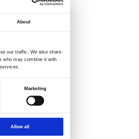
 por el
Google
tadísticos
About
Analytics
 página
Mas
Salagros
se our traffic. We also share
ers who may combine it with
 services.
figuración de las
ción, quizás no pueda
Marketing
ervicios.
ivar sus preferencias
Allow all