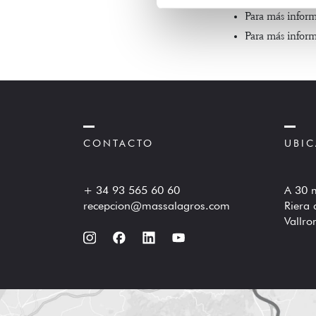
Para más inform
Para más inform
CONTACTO
UBI
+ 34 93 565 60 60
A 30 
recepcion@massalagros.com
Riera 
Vallr