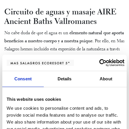
Circuito de aguas y masaje AIRE
Ancient Baths Vallromanes
No cabe duda de que el agua es un
elemento natural que aporta
beneficios a nuestro cuerpo y a nuestra psique
. Por ello, en Mas
Salagros hemos incluido esta expresión de la naturaleza a través
del
circuito de baños y centro de bienestar AIRE Ancient
Baths
, donde las aguas de distintas piscinas te transportarán a un
estado de máxima relajación.
Consent
Details
About
Almuerzo o cena ecológica en
This website uses cookies
Cibus
We use cookies to personalise content and ads, to
provide social media features and to analyse our traffic.
El
Restaurante Cibus
es un espacio idílico de Vallromanes, donde
We also share information about your use of our site with
podrás degustar una comida saludable y equilibrada,
our social media, advertising and analytics partners who