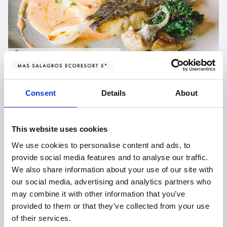
MENU DEGUSTACIÓN ALBOR
Menú degustación Albor y selección de vinos
El
El
264,00
€
245,00
€
Consent
Details
About
precio
precio
AÑADIR AL CARRITO
original
actual
REGALAR
This website uses cookies
era:
es:
We use cookies to personalise content and ads, to
264,00 €.
245,00 €.
provide social media features and to analyse our traffic.
We also share information about your use of our site with
our social media, advertising and analytics partners who
may combine it with other information that you’ve
provided to them or that they’ve collected from your use
of their services.