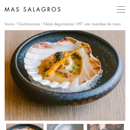
Inicio
/
Gastronomía
/ Menú degustación 1497 con maridaje de vinos