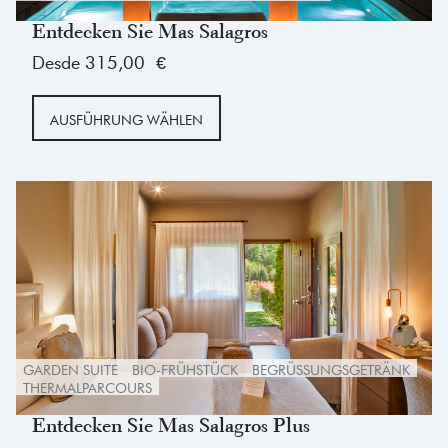
Entdecken Sie Mas Salagros
Desde
315,00
€
Dieses
AUSFÜHRUNG WÄHLEN
Produkt
weist
mehrere
Varianten
auf.
Die
Optionen
können
auf
GARDEN SUITE
BIO-FRÜHSTÜCK
BEGRÜSSUNGSGETRÄNK
der
THERMALPARCOURS
Produktseite
Entdecken Sie Mas Salagros Plus
gewählt