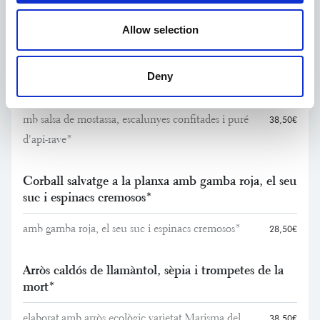
Allow selection
Principals
Deny
Filet de vedella a la brasa
mb salsa de mostassa, escalunyes confitades i puré
38,50€
d'api-rave*
Corball salvatge a la planxa amb gamba roja, el seu
suc i espinacs cremosos*
amb gamba roja, el seu suc i espinacs cremosos*
28,50€
Arròs caldós de llamàntol, sèpia i trompetes de la
mort*
elaborat amb arròs ecològic varietat Marisma del
38,50€