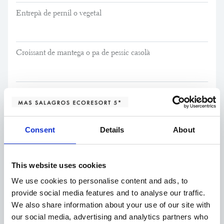
Entrepà de pernil o vegetal
Croissant de mantega o pa de pessic casolà
Torrades, melmelada i mantega
45,00€/PERSONA
Consent
Details
About
Entrants
This website uses cookies
We use cookies to personalise content and ads, to
provide social media features and to analyse our traffic.
Steak tartar de vedella del Pallars*
We also share information about your use of our site with
acompanyat d'una suau emulsió de mostassa
24,50€
our social media, advertising and analytics partners who