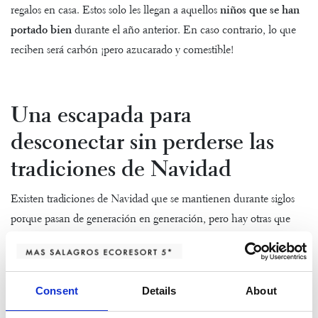
regalos en casa. Estos solo les llegan a aquellos
niños que se han
portado bien
durante el año anterior. En caso contrario, lo que
reciben será carbón ¡pero azucarado y comestible!
Una escapada para
desconectar sin perderse las
tradiciones de Navidad
Existen tradiciones de Navidad que se mantienen durante siglos
porque pasan de generación en generación, pero hay otras que
surgen para refrescar las costumbres. Una de ellas es la de celebrar
las fiestas viajando con familia y amigos, y mejor aún si es a un
entorno natural.
Te invitamos a vivir unas Navidades
Consent
Details
About
diferentes, conociendo la belleza y la paz de la Serralada