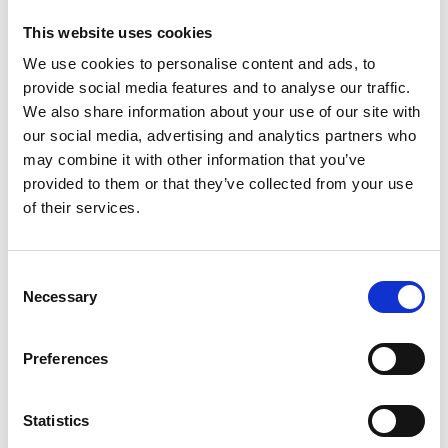
Litoral, a tan solo 30 minutos en coche desde Barcelona
. En
esta sierra única, poblada de bosques y bañada por el aire fresco
This website uses cookies
del Mediterráneo, está nuestro
EcoResort
, un lugar pensado para
We use cookies to personalise content and ads, to
brindarte espacios de comodidad, relax y disfrute en total
provide social media features and to analyse our traffic.
We also share information about your use of our site with
equilibrio con la naturaleza.
our social media, advertising and analytics partners who
Durante tu estancia podrás descansar en una
suite con jardín
may combine it with other information that you’ve
provided to them or that they’ve collected from your use
privado
, tomar el desayuno y meditar contemplando los bosques.
of their services.
Después, una masía del siglo XV te espera para que disfrutes de
un
día de mimos en nuestro
circuito de aguas
, gestionado por la
firma internacional AIRE Ancient Baths Vallromanes
. Por otro
Consent
Necessary
lado, vive una experiencia gastronómica sostenible, degustando
Selection
tus comidas y cenas preferidas en nuestro restaurante
Cibus
.
Preferences
Disfruta unos días fuera de la rutina de la ciudad compartiendo
tiempo de calidad con tu familia y seres queridos, mientras vives
Statistics
las tradiciones de Navidad en un lugar lleno de paz y buena