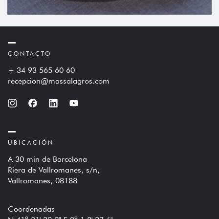
CONTACTO
+ 34 93 565 60 60
recepcion@massalagros.com
UBICACIÓN
A 30 min de Barcelona
Riera de Vallromanes, s/n,
Vallromanes, 08188
Coordenadas
N 41º 31' 39.0" E 2º 1 8' 37.6"