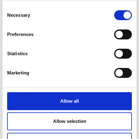
guiadas. Una práctica originaria de Japón con la que aliviar
Consent
el estrés y mejorar el bienestar.
Necessary
Selection
Cata de cerveza y degustación
:
existen muchos tipos de
cerveza y, al igual que ocurre con el vino, hay una para
Preferences
cada comida y ocasión. Ven a conocer más sobre esta
bebida en el taller de cata y degustación de cerveza.
Statistics
La búsqueda del tesoro perdido
:
para los pequeños más
aventureros esta actividad les llevará a descubrir el entorno
Marketing
natural de una forma muy dinámica y divertida. Un plan
muy emocionante con el que disfrutar y aprender al mismo
tiempo.
Allow all
Sacar tiempo para ti mismo redescubriendo el ocio es una de las
Allow selection
cosas más beneficiosas que puedes hacer por tu salud. Ven a Mas
Salagros y disfruta de todas las actividades que tenemos a tu