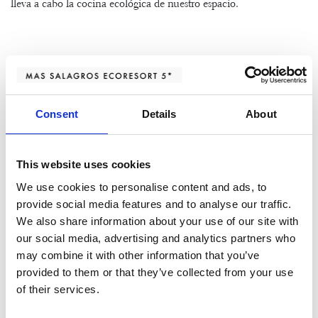
lleva a cabo la cocina ecológica de nuestro espacio.
Actividades para todos
Durante tu visita podrás realizar muchas actividades de forma
Consent
Details
About
individual, en pareja, con tu familia o con tus amigos. Puedes
encontrarlas todas en nuestra
página web
. Aquí te destacamos
unas cuantas:
This website uses cookies
We use cookies to personalise content and ads, to
Descubrir la salud en la naturaleza
:
da un paseo tranquilo
provide social media features and to analyse our traffic.
por el parque de la Serralada Litoral junto a Evarist March,
We also share information about your use of our site with
el biólogo y botánico del Celler de Can Roca. Junto a él
our social media, advertising and analytics partners who
descubrirás las plantas medicinales que se encuentran en la
may combine it with other information that you’ve
zona y los diferentes beneficios que proporcionan a la salud.
provided to them or that they’ve collected from your use
Baños de bosque
:
una actividad muy especial en la que es
of their services.
posible conectar con la naturaleza a través de actividades