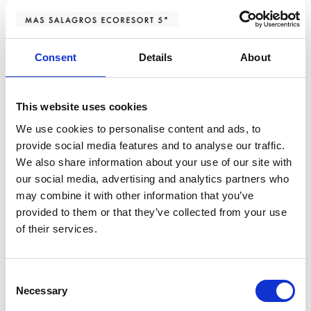
postraumático y del dolor crónico.
Consent
Details
About
Vive una experiencia inmersiva
en Mas Salagros
This website uses cookies
Junto al Parc de la Serralada Litoral, inmerso en el Vallés
We use cookies to personalise content and ads, to
Oriental, se encuentra Mas Salagros,
el espacio ideal para
provide social media features and to analyse our traffic.
We also share information about your use of our site with
sumergirse en la naturaleza
más verde y apacible.
our social media, advertising and analytics partners who
may combine it with other information that you’ve
provided to them or that they’ve collected from your use
Cena romántica con menú
of their services.
degustación
Descubre el sabor de la
cocina sostenible
con nuestro
menú
Consent
Necessary
Selection
degustación y selección de vinos ecológicos
en el Restaurant