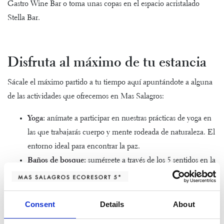
Gastro Wine Bar o toma unas copas en el espacio acristalado
Stella Bar.
Disfruta al máximo de tu estancia
Sácale el máximo partido a tu tiempo aquí apuntándote a alguna
de las actividades que ofrecemos en Mas Salagros:
Yoga
:
anímate a participar en nuestras prácticas de yoga en
las que trabajarás cuerpo y mente rodeada de naturaleza. El
entorno ideal para encontrar la paz.
Baños de bosque
:
sumérgete a través de los 5 sentidos en la
Serralada Litoral para beneficiarte del poder relajante de la
naturaleza. Una experiencia muy interesante.
Rutas en e-bike
:
recorre los caminos que pasan por Mas
Consent
Details
About
Salagros de una forma muy original montado en una de