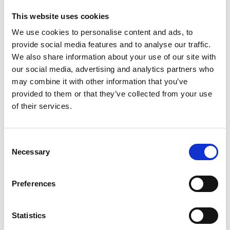
nuestras e-bikes.
This website uses cookies
Rutas de senderismo
:
pasea por la Serralada Litoral y
We use cookies to personalise content and ads, to
descubre las impresionantes vistas a toda esta zona de
provide social media features and to analyse our traffic.
Cataluña.
We also share information about your use of our site with
Clases de cocina
:
aprende platos nuevos cocinados con
our social media, advertising and analytics partners who
mimo y sin prisa gracias a la experiencia de nuestro chef.
may combine it with other information that you’ve
Taller de fragancias
:
más allá de la lavanda, crea tu propia
provided to them or that they’ve collected from your use
of their services.
esencia con las plantas que nos rodean para llevarte un
recuerdo imborrable de tu paso por aquí.
Taller de cócteles
:
aprende nuevas recetas de combinados
Consent
sorprendentes junto a nuestro mixologist.
Necessary
Selection
Taller de
sketching & Wine
:
pasa un tiempo de relax
disfrutando de una copa de vino ecológico mientras reflejas
Preferences
las vistas a la naturaleza de Mas Salagros en tu propia obra
de arte.
Statistics
Música en directo:
para terminar el día por todo lo alto, los