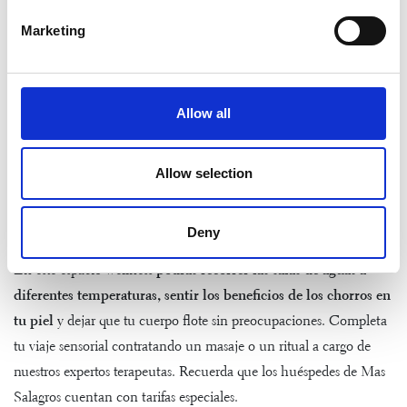
viernes a las 21:30 h hasta el 25 de agosto, el restaurante
Marketing
Cibus ofrece música en directo.
Allow all
Un lugar muy especial
No te vayas de Mas Salagros sin visitar uno de nuestros espacios
Allow selection
más especiales,
AIRE Ancient Baths
. Un lugar iluminado bajo la
suave luz de las velas en el que podrás sentir cómo tu cuerpo y
mente se relajan completamente.
Deny
En este espacio wellness
podrás recorrer las salas de aguas a
diferentes temperaturas, sentir los beneficios de los chorros en
tu piel
y dejar que tu cuerpo flote sin preocupaciones. Completa
tu viaje sensorial contratando un masaje o un ritual a cargo de
nuestros expertos terapeutas. Recuerda que los huéspedes de Mas
Salagros cuentan con tarifas especiales.