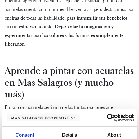
mientras aprenden. Nada más lejos de la realidad: pintar con
acuarelas cuenta con innumerables ventajas, pero destacamos por
encima de todas las habilidades para
transmitir sus beneficios
sin un esfuerzo
notable.
Dejar volar la imaginación y
experimentar con los colores y las formas es simplemente
liberador
.
Aprende a pintar con acuarelas
en Mas Salagros (y mucho
más)
Pintar con acuarela será una de las tantas opciones que
encontraréis durante vuestro tiempo en Mas Salagros.
Creatividad, naturaleza, deporte y descanso describen todo cuanto
os ofrecemos.
Consent
Details
About