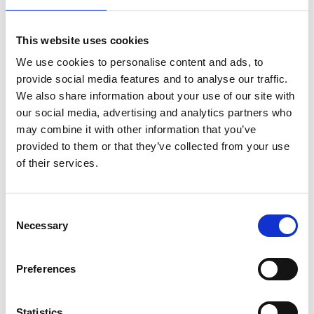
This website uses cookies
Actividades en familia
We use cookies to personalise content and ads, to
provide social media features and to analyse our traffic.
We also share information about your use of our site with
Deporte en la naturaleza:
Nuestro EcoResort está rodeado
our social media, advertising and analytics partners who
may combine it with other information that you’ve
de colinas, montañas y senderos. Por ello, si el ejercicio
provided to them or that they’ve collected from your use
físico al aire libre es una de vuestras aficiones favoritas, os
of their services.
sugerimos un
paseo en ebike
o hacer alguna de las
rutas
de senderismo
que parten desde Mas Salagros. Podréis
experimentar la flora y fauna de la Serralada Litoral.
Consent
Necessary
Baños de Bosque:
Los
Baños de Bosque
o Shinrin-Yoku
Selection
consisten en adentrarse en la naturaleza y reducir el paso al
caminar, de modo que se motiva el
estar en el presente
a
Preferences
través de la conexión con todo cuanto nos rodea. Disfrutar
de esta actividad en familia puede
reforzar valores como la
Statistics