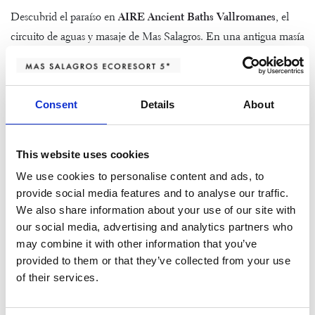
Descubrid el paraíso en
AIRE Ancient Baths Vallromanes
, el
circuito de aguas y masaje de Mas Salagros. En una antigua masía
del siglo XV, envueltos por la luz de las velas, tendréis la
oportunidad de
experimentar la tranquilidad más absoluta
.
Además, podréis terminar el recorrido con un masaje o
Consent
Details
About
tratamiento AIRE de manos de nuestro terapeuta. Saldréis
completamente renovados.
This website uses cookies
Cena romántica con menú
We use cookies to personalise content and ads, to
degustación
provide social media features and to analyse our traffic.
We also share information about your use of our site with
La filosofía
slow
es clave en cada aspecto de nuestro EcoResort.
our social media, advertising and analytics partners who
Por ello, os invitamos a experimentar nuestra
gastronomía 100 %
may combine it with other information that you’ve
ecológica
, enfocada en los tiempos de la naturaleza, con el
menú
provided to them or that they’ve collected from your use
of their services.
degustación del Restaurante 1497
.
Asimismo, también os proponemos visitar el
Stella Bar
, donde