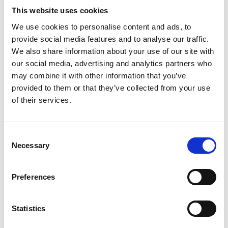
De hecho, son esos pequeños gestos los que hacen la velada
This website uses cookies
memorable. Por eso no dejes de incluirlos, siempre
We use cookies to personalise content and ads, to
teniendo en mente lo que os gusta a ti y a tu pareja. Si lo
provide social media features and to analyse our traffic.
We also share information about your use of our site with
prefieres, nos convertimos en tu cómplice y nos ocupamos
our social media, advertising and analytics partners who
de atender todos estos detalles por ti, para darle un toque
may combine it with other information that you’ve
extra de romanticismo a vuestro momento especial.
provided to them or that they’ve collected from your use
of their services.
Con o sin motivo, de una tarde o una semana entera, una
escapada romántica siempre es una buena idea para renovar el
amor y la complicidad con tu pareja. En Mas Salagros tenéis la
Consent
oportunidad de vivirla en
un espacio conectado con la
Necessary
Selection
naturaleza,
donde prima la comodidad, la sofisticación y que,
además, es
100% ecológico
. Así lo hemos pensado y así hemos
Preferences
preparado cada rincón, para que
tu
única preocupación sea que
no llegue la hora de marcharos.
Statistics