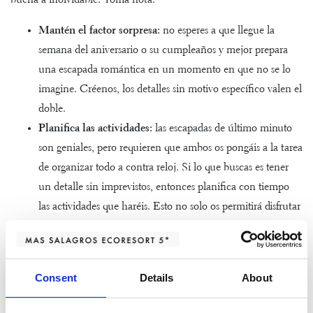
buena a inolvidable. Toma nota:
Mantén el factor sorpresa:
no esperes a que llegue la
semana del aniversario o su cumpleaños y mejor prepara
una escapada romántica en un momento en que no se lo
imagine. Créenos, los detalles sin motivo específico valen el
doble.
Planifica las actividades:
las escapadas de último minuto
son geniales, pero requieren que ambos os pongáis a la tarea
de organizar todo a contra reloj. Si lo que buscas es tener
un detalle sin imprevistos, entonces planifica con tiempo
las actividades que haréis. Esto no solo os permitirá disfrutar
de la experiencia con más tranquilidad, sino que será una
forma de demostrar a tu pareja cuánto te has esforzado por
mimarla.
Consent
Details
About
Pon atención a los detalles:
hay ciertos elementos como
las rosas, los chocolates y el vino que nunca estarán de más.