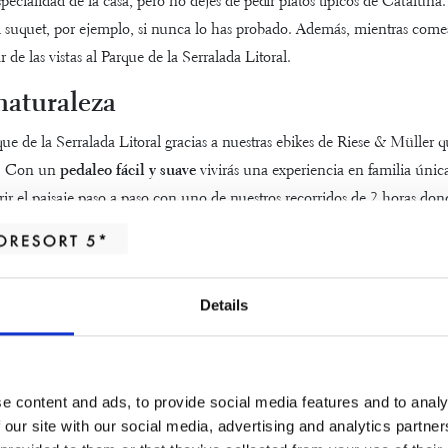
specialidad de la casa, pero no dejes de pedir platos típicos de Cataluña.
suquet, por ejemplo, si nunca lo has probado. Además, mientras comes
r de las vistas al Parque de la Serralada Litoral.
naturaleza
ue de la Serralada Litoral gracias a nuestras
ebikes de Riese & Müller
qu
a. Con un
pedaleo fácil y suave
vivirás una experiencia en familia únic
ir el paisaje paso a paso
con uno de nuestros recorridos de 2 horas don
fauna del lugar. Deja que nuestro botánico te enseñe todo lo que debes s
frutaréis!
Salagros hay un lugar para todas las 
Details
izamos unas
pequeñas vacaciones
o una escapada familiar, todos quer
o de espacio, por eso,
en verano solemos organizar una
noche de cena
os de la casa. Mientras, puedes disfrutar con tu pareja de un romántic
e content and ads, to provide social media features and to analy
la luna
en un lugar privilegiado donde todo es perfecto.
 our site with our social media, advertising and analytics partn