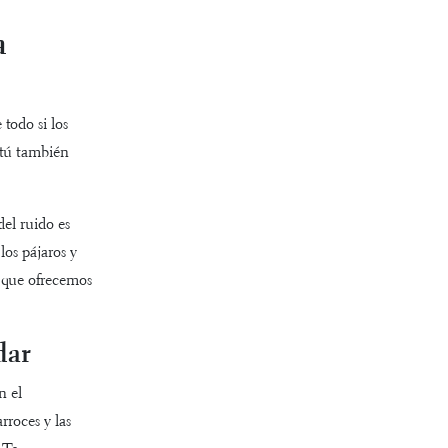
a
todo si los
o tú también
el ruido es
los pájaros y
s que ofrecemos
dar
n el
rroces y las