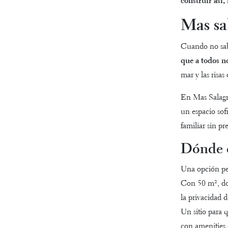
construir as
Mas sal
Cuando no sab
que a todos n
mar y las risas
En Mas Salagro
un espacio sof
familiar sin pr
Dónde 
Una opción per
Con 50 m², dos
la privacidad d
Un sitio para 
con amenities 