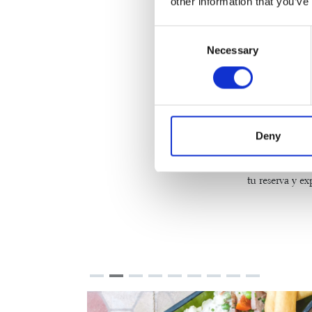
other information that you’ve
Y al final del 
Consent
Ancient Baths
Necessary
Selection
creando un via
relajante o un
una actividad 
sabiendo que l
Deny
En Mas Salag
memorable, ro
tu reserva y e