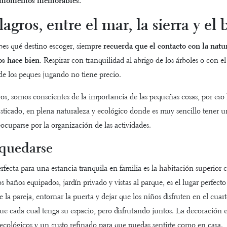
í, momentos memorables.
agros, entre el mar, la sierra y el
es qué destino escoger, siempre
recuerda que el contacto con la natur
os hace bien
. Respirar con tranquilidad al abrigo de los árboles o con el
 de los peques jugando no tiene precio.
s, somos conscientes de la importancia de las pequeñas cosas, por es
isticado, en plena naturaleza y ecológico
donde es muy sencillo tener u
eocuparse por la organización de las actividades.
quedarse
fecta para una estancia tranquila en familia es la
habitación superior
 baños equipados, jardín privado y vistas al parque, es el lugar perfect
e la pareja, entornar la puerta y dejar que los niños disfruten en el cuar
que cada cual tenga su espacio, pero disfrutando juntos.
La decoración e
ecológicos y un gusto refinado para que puedas sentirte como en casa
.