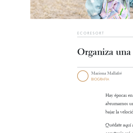
ECORESORT
Organiza una 
Mariona Mallafré
BIOGRAFIA
Hay épocas en 
abrumarnos un 
bajar la veloci
Quédate aquí 