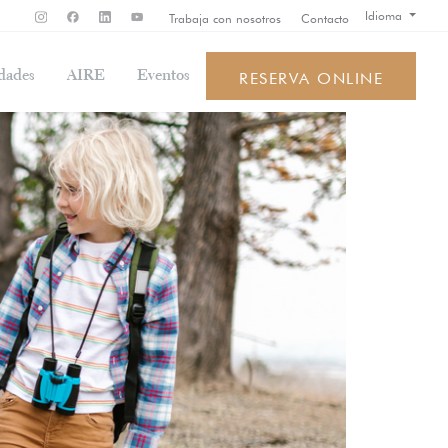
Idioma
Trabaja con nosotros
Contacto
dades
AIRE
Eventos
RESERVA ONLINE