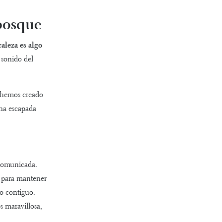
 bosque
aleza es algo
 sonido del
o hemos creado
na escapada
 comunicada
.
o para mantener
to contiguo.
s maravillosa,