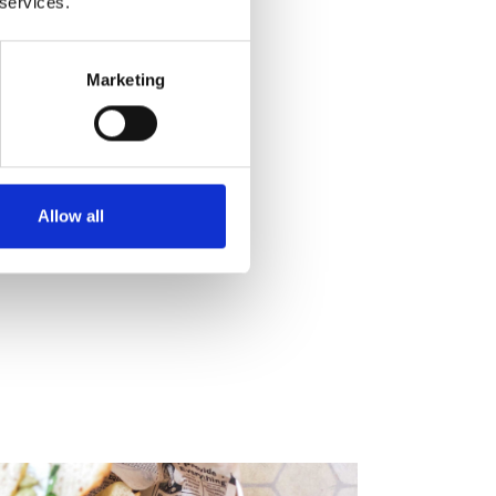
 services.
 aguas
AIRE
 las velas,
Marketing
un masaje
ones. Aunque es
pareja,
Allow all
pada familiar
scubrirlo? Haz