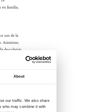
 Te
 en familia,
e son de la
a. Asimismo,
de descubrirás
aber. ¡Pequeños
edades
About
emos tener
 y cin
e para
o
paseo
se our traffic. We also share
ers who may combine it with