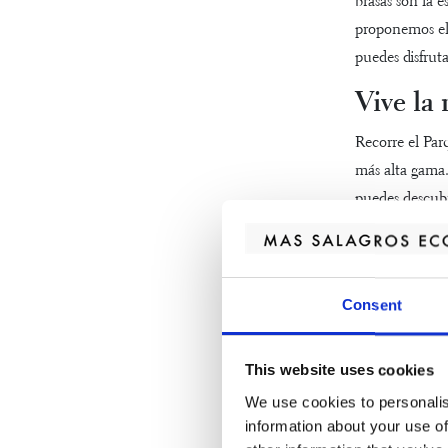
brasas son la e
proponemos el 
puedes disfruta
Vive la 
Recorre el Parq
más alta gam
puedes
descubr
la flora y la 
y grandes lo dis
En Mas 
Consent
Cuando organ
también un poc
This website uses cookies
los más pequeñ
We use cookies to personalis
nocturno bajo 
information about your use of