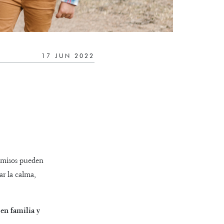
17 JUN 2022
romisos pueden
r la calma,
en familia y