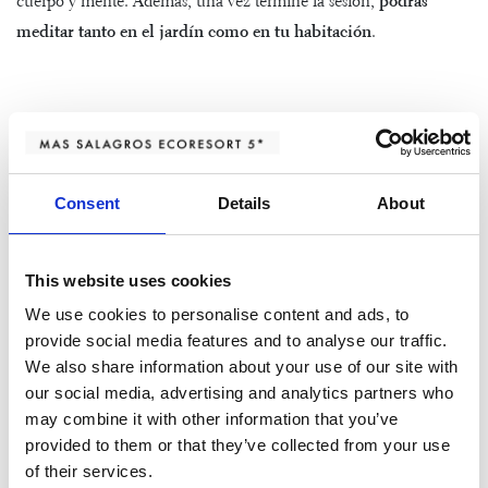
cuerpo y mente. Además, una vez termine la sesión,
podrás
meditar tanto en el jardín como en tu habitación
.
Baños de Bosque
Descubre la meditación en movimiento
a través de los
Baños de
Consent
Details
About
Bosque
, una experiencia sensorial con la que no solo disfrutarás
de la naturaleza, sino que mejorarás tu salud mental.
This website uses cookies
We use cookies to personalise content and ads, to
Acceso al circuito aguas AIRE
provide social media features and to analyse our traffic.
Ancient Baths Vallromanes
We also share information about your use of our site with
our social media, advertising and analytics partners who
Además,
si buscas conectar con tu interior
,
AIRE Ancient Baths
may combine it with other information that you’ve
Vallromanes
te lo pone fácil. Compruébalo en el
Flotarium
o con
provided to them or that they’ve collected from your use
of their services.
alguno de los masajes o rituales AIRE al finalizar el recorrido.