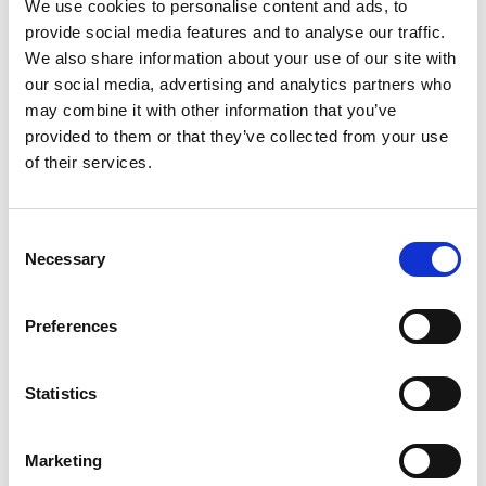
We use cookies to personalise content and ads, to
con los 5 sentidos a través de la actividad de los
Baños de
provide social media features and to analyse our traffic.
Bosque
.
We also share information about your use of our site with
our social media, advertising and analytics partners who
Si quieres saber más sobre ecoturismo en España y la
may combine it with other information that you’ve
cocina ecológica
, puedes descubrir una forma diferente de
provided to them or that they’ve collected from your use
elaborar la comida en las
clases de cocina
con nuestro
of their services.
chef.
Para conocer a fondo la zona, te recomendamos hacer una
Consent
de las
rutas de senderismo
que pasan por Mas Salagros o
Necessary
Selection
reservar una de nuestras
bicicletas eléctricas
para recorrer
los caminos de una forma diferente.
Preferences
Además, todos los viernes a las 21:30 podrás disfrutar de
música en directo
a través de diferentes conciertos.
Statistics
Relájate en la naturaleza
Marketing