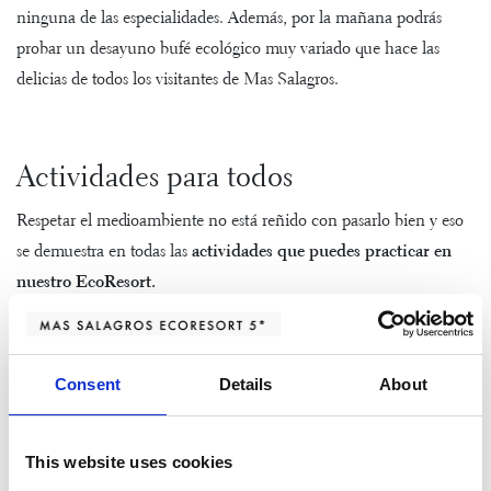
ninguna de las especialidades. Además, por la mañana podrás
probar un desayuno bufé ecológico muy variado que hace las
delicias de todos los visitantes de Mas Salagros.
Actividades para todos
Respetar el medioambiente no está reñido con pasarlo bien y eso
se demuestra en todas las
actividades que puedes practicar en
nuestro EcoResort.
Disfruta nadando bajo los cálidos rayos del sol en las
piscinas exteriores.
Consent
Details
About
Deja que los niños se diviertan en el
Mini Club
o en la
actividad de
Noche de cena y cine
.
Practica
yoga
para relajar tu cuerpo y mente rodeado de los
This website uses cookies
sonidos de la naturaleza o adéntrate en la Serralada Litoral