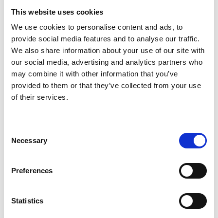
This website uses cookies
vino y algunas de sus especialidades.
We use cookies to personalise content and ads, to
Hay una oferta tan amplia en la Ciudad Condal que, en
provide social media features and to analyse our traffic.
cualquier momento del año, puedes entretenerte con tu música
We also share information about your use of our site with
favorita. Disfruta de
our social media, advertising and analytics partners who
un concierto de jazz en Barcelona y
may combine it with other information that you’ve
descansa en nuestro EcoResort
para vivir una experiencia
provided to them or that they’ve collected from your use
completa que no podrás olvidar.
of their services.
Consent
Necessary
Selection
Preferences
Statistics