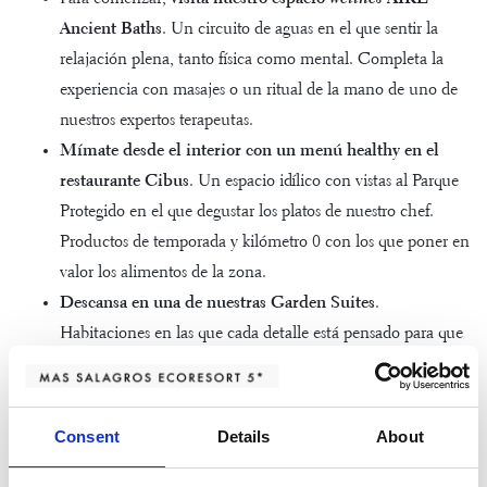
Ancient Baths
. Un circuito de aguas en el que sentir la
relajación plena, tanto física como mental. Completa la
experiencia con masajes o un ritual de la mano de uno de
nuestros expertos terapeutas.
Mímate desde el interior con un menú healthy en el
restaurante
Cibus
. Un espacio idílico con vistas al Parque
Protegido en el que degustar los platos de nuestro chef.
Productos de temporada y kilómetro 0 con los que poner en
valor los alimentos de la zona.
Descansa en una de nuestras
Garden Suites
.
Habitaciones en las que cada detalle está pensado para que
descanses y descubras nuestra filosofía
slow
. Cada
habitación cuenta con un porche desde el que podrás
disfrutar de la belleza de las luces del atardecer.
Consent
Details
About
Pasea por las viñas D.O. Alella
. Una pequeña bodega
familiar con la que descubrir el proceso de fabricación del