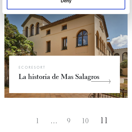
Deny
ECORESORT
La historia de Mas Salagros
11
1
…
9
10