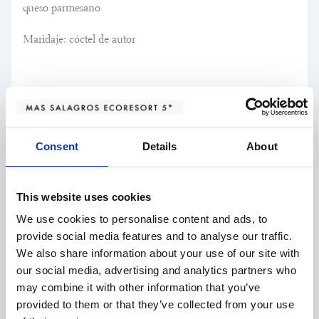
queso parmesano
Maridaje: cóctel de autor
Entrante
Consent
Details
About
Corazones de alcachofa confitados rellenos de guiso de setas
y trufa negra
This website uses cookies
Maridaje: vino blanco
We use cookies to personalise content and ads, to
provide social media features and to analyse our traffic.
SO Can Roda, Pansa Blanca, D.O. ALELLA
We also share information about your use of our site with
our social media, advertising and analytics partners who
Primero
may combine it with other information that you’ve
provided to them or that they’ve collected from your use