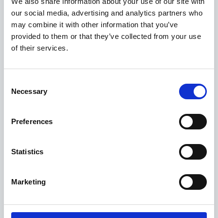
We also share information about your use of our site with
our social media, advertising and analytics partners who
may combine it with other information that you’ve
provided to them or that they’ve collected from your use
of their services.
Consent
Necessary
Selection
Preferences
Sélection
Statistics
Sélection Classique
Marketing
Chips Espinaler, Olives marinées., Secallona
15,00€
(saucisson catalan)