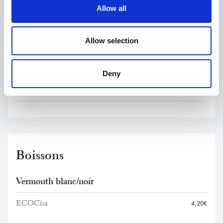
Allow all
Sélection Gourmande
Chips Espinaler, Gildas aux anchois,Fromage
24,00€
Allow selection
affiné au lait de vache,Moules en escabèche
Deny
Veuillez consulter notre personnel de salle si vous
avez des allergies ou des intolérances.
Boissons
Vermouth blanc/noir
ECOCisa
4,20€