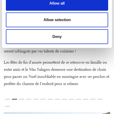
c’est une occasion pour regarder tous ensemble les films classiques
Allow all
de Noël !
Atelier de cuisine
Allow selection
Découvrez de nouvelles recettes de Noël
et préparez de
Deny
délicieux repas de fête en participant à notre atelier de cuisine.
Bûche de Noël, cookies, sablés ou la fameuse dinde, vos invités
seront subjugués par vos talents de cuisinier !
Les fêtes de fin d’année permettent de se retrouver en famille ou
entre amis et le Mas Salagros demeure une destination de choix
pour passer un Noël inoubliable en montagne avec ses proches et
profiter du charme de l’endroit pour se relaxer.