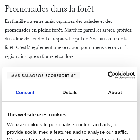
Promenades dans la forêt
En famille ou entre amis, organisez des
balades et des
promenades en pleine forêt.
Marchez parmi les arbres, profitez
du calme de l’endroit et respirez l’esprit de Noël au cœur de la
forêt. C’est là également une occasion pour mieux découvrir la
région ainsi que sa faune et sa flore.
Balades en vélo électrique
Une activité que tout le monde aime est
le vélo électrique
.
Et au
Mas Salagros, nous vous en proposons plusieurs, avec des
Consent
Details
About
modèles adaptés à tous les âges.
Séances de yoga et de méditation
This website uses cookies
We use cookies to personalise content and ads, to
Profitez de votre séjour au Mas Salagros pour
pratiquer vos
provide social media features and to analyse our traffic.
séances de yoga
dans un cadre insolite en parfaite harmonie avec
We also share information about your use of our site with