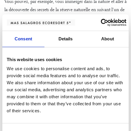
Vous pouvez, par exemple, vous immerger dans la nature et aller à
la découverte des
secrets de la réserve naturelle
en suivant l’un de
nos nombreux sentiers de randonnées, à pied, ou bien en e-bike.
Une fois votre randonnée terminée, venez profiter d’un moment
Consent
Details
About
de détente au
circuit d’eau AIRE Ancient Baths
et laissez-vous
aller au bien-être que procure l’eau naturellement chaude de ce
circuit aquatique. Complétez votre bain par une séance de
This website uses cookies
massage aux huiles essentielles pour vous détendre
We use cookies to personalise content and ads, to
complètement.
provide social media features and to analyse our traffic.
We also share information about your use of our site with
Et si vous ressentez de la faim, alors au
Cibus
restaurant nous
our social media, advertising and analytics partners who
vous proposons toute une sélection de spécialités de la région, à
may combine it with other information that you’ve
base de riz, de grillades et de poissons, accompagné par des vins
provided to them or that they’ve collected from your use
biologiques. À noter qu’au Mas Salagros, nous offrons une cuisine
of their services.
à base d’aliments bio, de saison et cultivés à proximité.
Vous avez besoin de baisser le rythme, de changer d’air et de
Consent