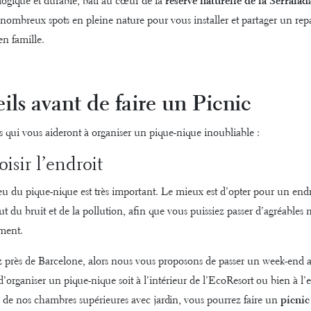
ogique et durable, bâti au cœur de la
réserve naturelle de la Serralad
nombreux spots en pleine nature pour vous installer et partager un repas
en famille.
ils avant de faire un Picnic
ls qui vous aideront à organiser un pique-nique inoubliable :
isir l’endroit
eu du pique-nique est très important. Le mieux est d’opter pour un endr
tout du bruit et de la pollution, afin que vous puissiez passer d’agréable
ement.
z près de Barcelone, alors nous vous proposons de passer un week-end
d’organiser un pique-nique soit à l’intérieur de l’EcoResort ou bien à l’
e de nos
chambres supérieures avec jardin
, vous pourrez faire un
picnic