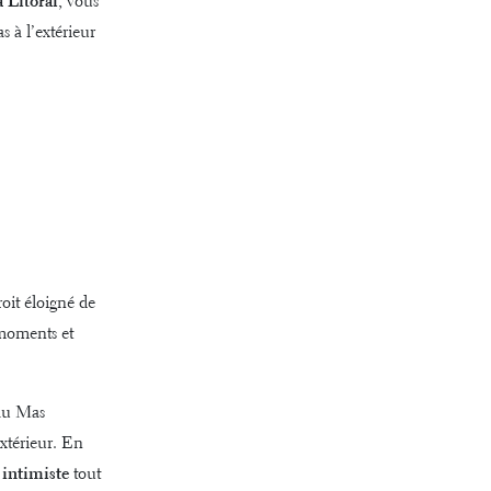
a Litoral
, vous
 à l’extérieur
oit éloigné de
s moments et
 au Mas
extérieur. En
 intimiste
tout