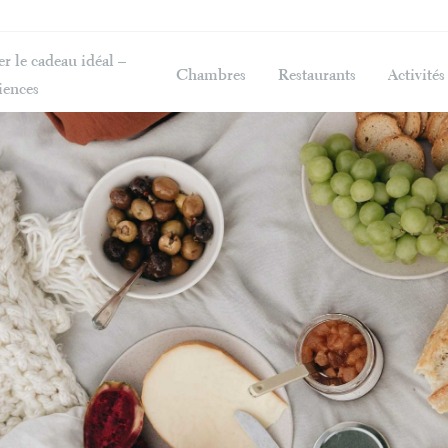
r le cadeau idéal –
Chambres
Restaurants
Activités
iences