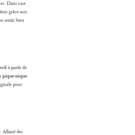
ces. Dans une
ation grâce aux
se sentir bien
di à partir de
un
pique-nique
iginale pour
 Alliant des