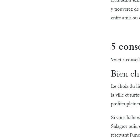
EcoResort écol
y trouverez de 
entre amis ou 
5 conse
Voici 5 consei
Bien cho
Le choix du li
la ville et sur
profiter plein
Si vous habite
Salagros puis, 
réservant l’un