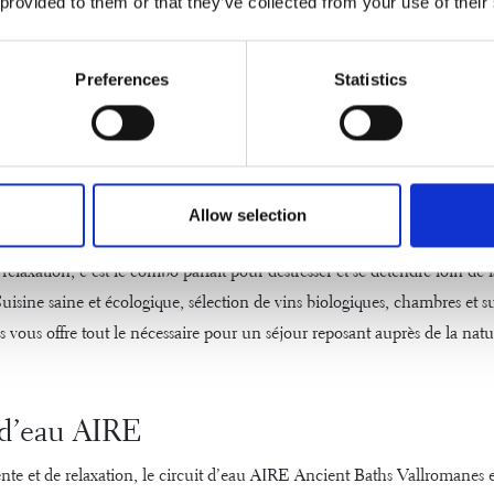
 provided to them or that they’ve collected from your use of their
ndre et profiter du moment présent
 profiter pleinement de votre pique-nique, pensez avant tout à vous amus
Preferences
Statistics
nts
entre amis ou en famille. Il n’existe pas de plan idéal, le plus impor
enirs et de passer des moments de partage avec ceux qu’on aime.
Allow selection
ique et relaxation au Mas Salagro
relaxation, c’est le combo parfait pour déstresser et se détendre loin de 
uisine
saine et écologique, sélection de vins biologiques, chambres et sui
 vous offre tout le nécessaire pour un séjour reposant auprès de la nat
 d’eau AIRE
nte et de relaxation, le
circuit d’eau AIRE Ancient Baths Vallromanes
e