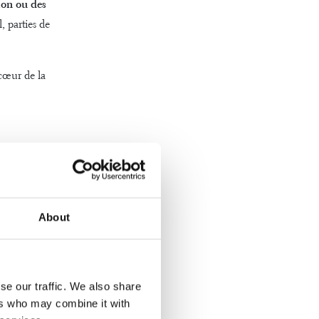
lon ou des
, parties de
œur de la
sait jamais ce
omber sur un
About
ue pour
ne soudaine
se our traffic. We also share
ers who may combine it with