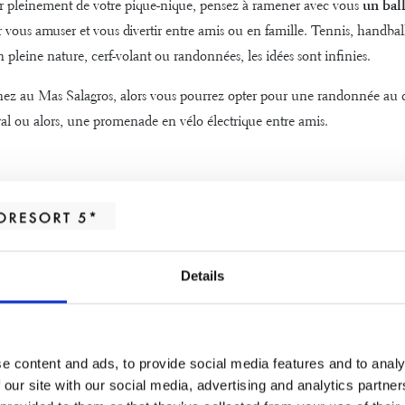
er pleinement de votre pique-nique, pensez à ramener avec vous
un bal
vous amuser et vous divertir entre amis ou en famille. Tennis, handball
 pleine nature, cerf-volant ou randonnées, les idées sont infinies.
nez au Mas Salagros, alors vous pourrez opter pour
une randonnée
au c
ral ou alors, une
promenade en vélo électrique
entre amis.
er de façon appropriée
un pique-nique, pensez à mettre des
vêtements confortables
car on ne 
er. Vous risquez peut-être de marcher plus longtemps que prévu ou de t
Details
. N’oubliez surtout pas vos
baskets
, qui restent le moyen le plus pratiq
nction des saisons, pensez à vous munir d’un imperméable au cas d’u
e content and ads, to provide social media features and to analy
 our site with our social media, advertising and analytics partn