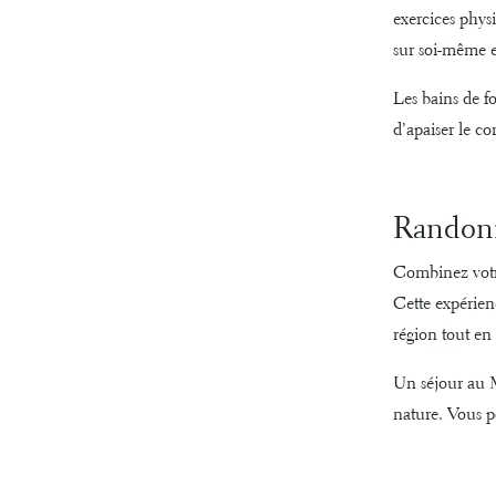
exercices physi
sur soi-même e
Les bains de f
d’apaiser le cor
Randonn
Combinez votre
Cette expérienc
région tout en
Un séjour au M
nature. Vous po