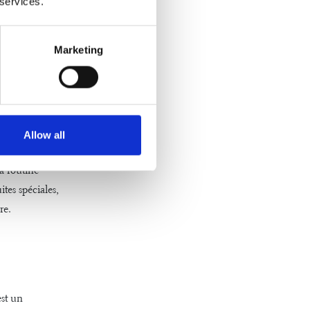
 services.
er et à passer
Marketing
tant est de
Allow all
s
la routine
tes spéciales,
ure.
st un