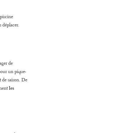
piscine
s déplacer.
ager de
pour un pique-
et de saison. De
ement
les