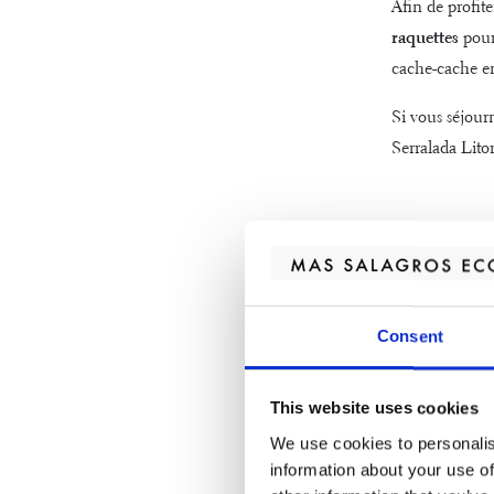
Afin de profit
raquettes
pour 
cache-cache en
Si vous séjour
Serralada Lito
S’habill
En organisant 
qui peut arriv
Consent
sentier boueux
marcher. En fo
This website uses cookies
averse.
We use cookies to personalis
information about your use of