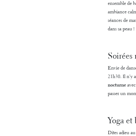
ensemble de ba
ambiance calme
séances de mass
dans sa peau !
Soirées
Envie de danse
21h30. Il n’y a
nocturne
avec 
passer un mom
Yoga et 
Dites adieu au 