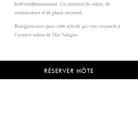
forêt méditerranéenne. Un moment de calme, de
connaissance et de plaisir sensoriel.
Rejoignez-nous pour cette activité qui vous connecte à
l’essence même de Mas Salagros.
Disponibilité
RÉSERVER HÔTE
PAS DE DATES PRÉVUES PROCHAINEMENT
POUR CETTE ACTIVITÉ.