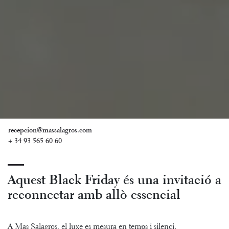
recepcion@massalagros.com
+ 34 93 565 60 60
Aquest Black Friday és una invitació a
reconnectar amb allò essencial
A Mas Salagros, el luxe es mesura en temps i silenci.